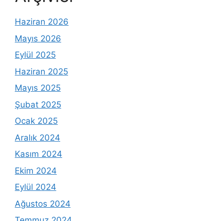
Haziran 2026
Mayıs 2026
Eylül 2025
Haziran 2025
Mayıs 2025
Şubat 2025
Ocak 2025
Aralık 2024
Kasım 2024
Ekim 2024
Eylül 2024
Ağustos 2024
Temmuz 2024