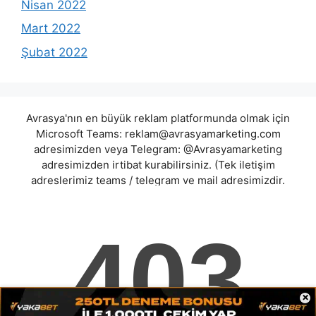
Nisan 2022
Mart 2022
Şubat 2022
Avrasya'nın en büyük reklam platformunda olmak için
Microsoft Teams:
reklam@avrasyamarketing.com
adresimizden veya Telegram: @Avrasyamarketing
adresimizden irtibat kurabilirsiniz. (Tek iletişim
adreslerimiz teams / telegram ve mail adresimizdir.
Harici hiçbir iletişim adresimiz bulunmamaktadır.
Lütfen itibar etmeyiniz.) Türkiye yasalarına göre 7258
sayılı kanun uyarınca yasa dışı bahis oynamanın
cezaları mevcuttur. Şu an bulunduğunuz site hiç bir
şekilde illegal bahis oyunları oynatmıyor ve oynamaya
aracı olmuyordur.
betboss
|
casinopalas
|
betonred
|
bigcasino
|
merlincasino
|
casinomega
|
betforce
|
×
kordonbet