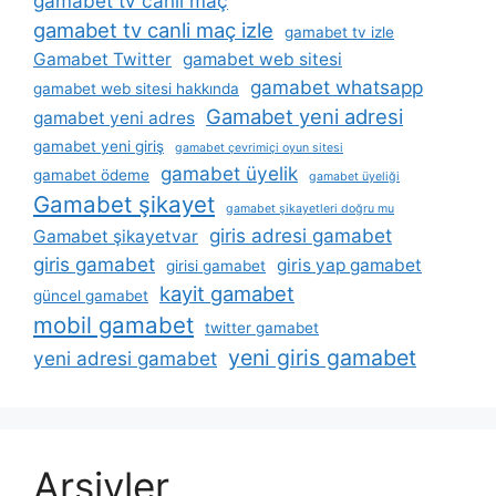
gamabet tv canli maç
gamabet tv canli maç izle
gamabet tv izle
Gamabet Twitter
gamabet web sitesi
gamabet whatsapp
gamabet web sitesi hakkında
Gamabet yeni adresi
gamabet yeni adres
gamabet yeni giriş
gamabet çevrimiçi oyun sitesi
gamabet üyelik
gamabet ödeme
gamabet üyeliği
Gamabet şikayet
gamabet şikayetleri doğru mu
giris adresi gamabet
Gamabet şikayetvar
giris gamabet
giris yap gamabet
girisi gamabet
kayit gamabet
güncel gamabet
mobil gamabet
twitter gamabet
yeni giris gamabet
yeni adresi gamabet
Arşivler