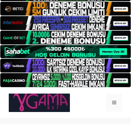
İçeriğe
atla
Menü