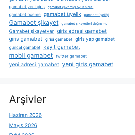
gamabet yeni giriş
gamabet çevrimiçi oyun sitesi
gamabet üyelik
gamabet ödeme
gamabet üyeliği
Gamabet şikayet
gamabet şikayetleri doğru mu
giris adresi gamabet
Gamabet şikayetvar
giris gamabet
giris yap gamabet
girisi gamabet
kayit gamabet
güncel gamabet
mobil gamabet
twitter gamabet
yeni giris gamabet
yeni adresi gamabet
Arşivler
Haziran 2026
Mayıs 2026