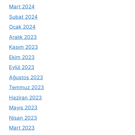
Mart 2024
Şubat 2024
Ocak 2024
Aralık 2023
Kasım 2023
Ekim 2023
Eylül 2023
Ağustos 2023
Temmuz 2023
Haziran 2023
Mayıs 2023
Nisan 2023
Mart 2023