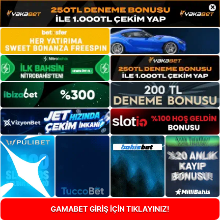
×
GAMABET GİRİŞ İÇİN TIKLAYINIZ!