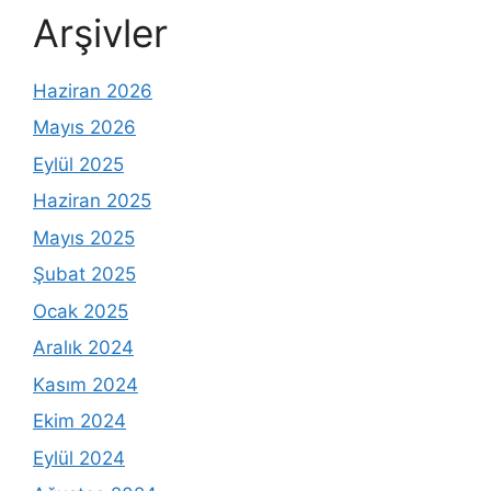
Arşivler
Haziran 2026
Mayıs 2026
Eylül 2025
Haziran 2025
Mayıs 2025
Şubat 2025
Ocak 2025
Aralık 2024
Kasım 2024
Ekim 2024
Eylül 2024