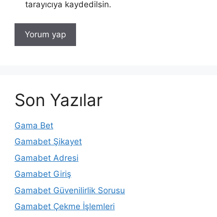
tarayıcıya kaydedilsin.
Son Yazılar
Gama Bet
Gamabet Şikayet
Gamabet Adresi
Gamabet Giriş
Gamabet Güvenilirlik Sorusu
Gamabet Çekme İşlemleri