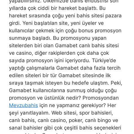
yapabilirsiniz. Ülkemizde bahis endüstrisi son
yıllarda çok ciddi bir hareket başlattı. Bu
hareket sırasında çoğu yeni bahis sitesi pazara
girdi. Yeni başlatılan site, yeni üyeler ve
kullanıcılar çekmek için çoğu bonus promosyon
sunmaya başladı. Bu promosyonu yapan
sitelerden biri olan Gamabet canlı bahis sitesi
ve casino, diğer rakiplerden çok daha çok
sayıda promosyon işini içeriyordu. Türkiye’de
yaptığı çalışmalarla Gamabet daha fazla tercih
edilen siteleri bir tür Gamabet sitesinde ilk
sıraya taşımak isteyen bu hedefe ulaştım. Peki,
Gamabet kullanıcılarına sunmuş olduğu çoğu
promosyon ve üstünlük nedir? Promosyondan
Mevzubahis
için ne yapmanız gerekiyor? Her
şeyi yanıtlayalım. Web sitesi, spor bahisleri,
canlı bahis, canlı casino, poker, canlı bingo ve
sanal bahisler gibi çok çeşitli bahis seçenekleri