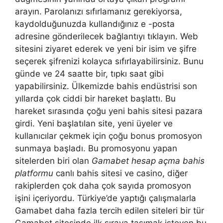
arayın. Parolanızı sıfırlamanız gerekiyorsa,
kaydolduğunuzda kullandığınız e -posta
adresine gönderilecek bağlantıyı tıklayın. Web
sitesini ziyaret ederek ve yeni bir isim ve şifre
seçerek şifrenizi kolayca sıfırlayabilirsiniz. Bunu
günde ve 24 saatte bir, tıpkı saat gibi
yapabilirsiniz. Ülkemizde bahis endüstrisi son
yıllarda çok ciddi bir hareket başlattı. Bu
hareket sırasında çoğu yeni bahis sitesi pazara
girdi. Yeni başlatılan site, yeni üyeler ve
kullanıcılar çekmek için çoğu bonus promosyon
sunmaya başladı. Bu promosyonu yapan
sitelerden biri olan
Gamabet hesap açma bahis
platformu
canlı bahis sitesi ve casino, diğer
rakiplerden çok daha çok sayıda promosyon
işini içeriyordu. Türkiye’de yaptığı çalışmalarla
Gamabet daha fazla tercih edilen siteleri bir tür