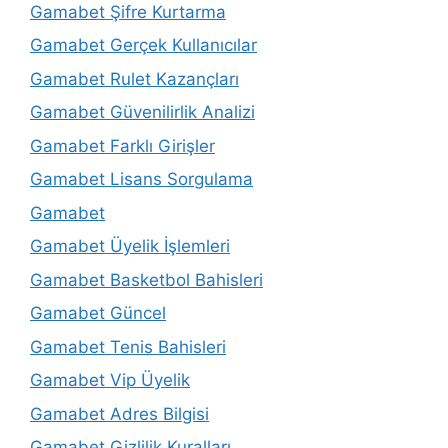
Gamabet Şifre Kurtarma
Gamabet Gerçek Kullanıcılar
Gamabet Rulet Kazançları
Gamabet Güvenilirlik Analizi
Gamabet Farklı Girişler
Gamabet Lisans Sorgulama
Gamabet
Gamabet Üyelik İşlemleri
Gamabet Basketbol Bahisleri
Gamabet Güncel
Gamabet Tenis Bahisleri
Gamabet Vip Üyelik
Gamabet Adres Bilgisi
Gamabet Gizlilik Kuralları