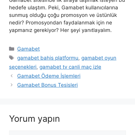
Gamabet sitesinde ilk sıraya taşımak isteyen bu
hedefe ulaştım. Peki, Gamabet kullanıcılarına
sunmuş olduğu çoğu promosyon ve üstünlük
nedir? Promosyondan faydalanmak için ne
yapmanız gerekiyor? Her şeyi yanıtlayalım.
Kategoriler
Gamabet
Etiketler
gamabet bahis platformu
,
gamabet oyun
seçenekleri
,
gamabet tv canli maç izle
Gamabet Ödeme İşlemleri
Gamabet Bonus Tesisleri
Yorum yapın
Yorum