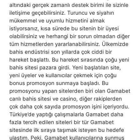
altındaki gerçek zamanlı destek birimi ile sizinle
iletişime geçebilirsiniz. Turuncu ve siyahın
mükemmel ve uyumlu hizmetini almak
istiyorsanız, kısa sürede bu sitenin bir üyesi
olabilirsiniz ve herhangi bir sorun olmadan diğer
tüm hizmetlerden yararlanabilirsiniz. Ülkemizde
bahis endüstrisi son yıllarda çok ciddi bir
hareket başlattı. Bu hareket sırasında çoğu yeni
bahis sitesi pazara girdi. Yeni başlatılan site,
yeni üyeler ve kullanıcılar çekmek için çoğu
bonus promosyon sunmaya başladı. Bu
promosyonu yapan sitelerden biri olan Gamabet
canlı bahis sitesi ve casino, diğer rakiplerden
çok daha çok sayıda promosyon işini içeriyordu.
Türkiye’de yaptığı çalışmalarla Gamabet daha
fazla tercih edilen siteleri bir tür Gamabet
sitesinde ilk sıraya taşımak isteyen bu hedefe
ulaştım. Peki, Gamabet kullanıcılarına sunmuş