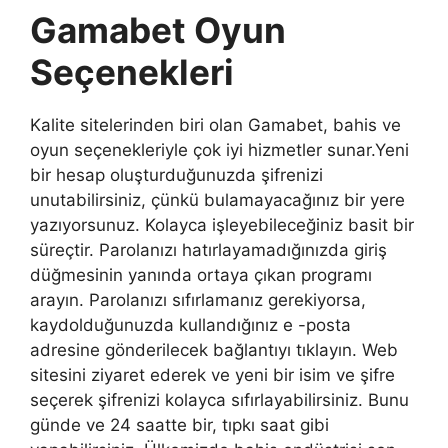
Gamabet Oyun
Seçenekleri
Kalite sitelerinden biri olan Gamabet, bahis ve
oyun seçenekleriyle çok iyi hizmetler sunar.Yeni
bir hesap oluşturduğunuzda şifrenizi
unutabilirsiniz, çünkü bulamayacağınız bir yere
yazıyorsunuz. Kolayca işleyebileceğiniz basit bir
süreçtir. Parolanızı hatırlayamadığınızda giriş
düğmesinin yanında ortaya çıkan programı
arayın. Parolanızı sıfırlamanız gerekiyorsa,
kaydolduğunuzda kullandığınız e -posta
adresine gönderilecek bağlantıyı tıklayın. Web
sitesini ziyaret ederek ve yeni bir isim ve şifre
seçerek şifrenizi kolayca sıfırlayabilirsiniz. Bunu
günde ve 24 saatte bir, tıpkı saat gibi