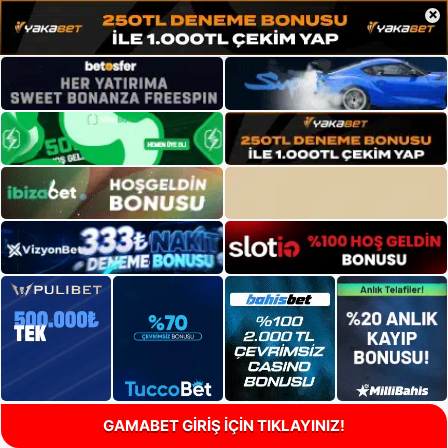
×
GAMABET GİRİŞ İÇİN TIKLAYINIZ!