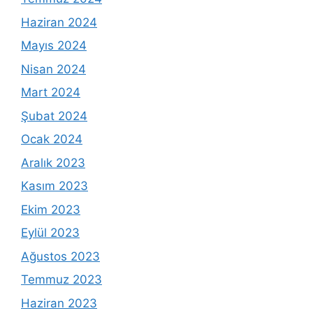
Haziran 2024
Mayıs 2024
Nisan 2024
Mart 2024
Şubat 2024
Ocak 2024
Aralık 2023
Kasım 2023
Ekim 2023
Eylül 2023
Ağustos 2023
Temmuz 2023
Haziran 2023