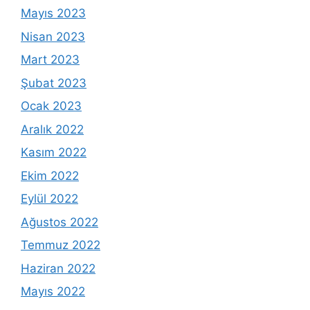
Mayıs 2023
Nisan 2023
Mart 2023
Şubat 2023
Ocak 2023
Aralık 2022
Kasım 2022
Ekim 2022
Eylül 2022
Ağustos 2022
Temmuz 2022
Haziran 2022
Mayıs 2022