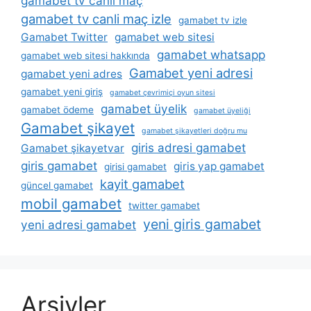
gamabet tv canli maç
gamabet tv canli maç izle
gamabet tv izle
Gamabet Twitter
gamabet web sitesi
gamabet whatsapp
gamabet web sitesi hakkında
Gamabet yeni adresi
gamabet yeni adres
gamabet yeni giriş
gamabet çevrimiçi oyun sitesi
gamabet üyelik
gamabet ödeme
gamabet üyeliği
Gamabet şikayet
gamabet şikayetleri doğru mu
giris adresi gamabet
Gamabet şikayetvar
giris gamabet
giris yap gamabet
girisi gamabet
kayit gamabet
güncel gamabet
mobil gamabet
twitter gamabet
yeni giris gamabet
yeni adresi gamabet
Arşivler