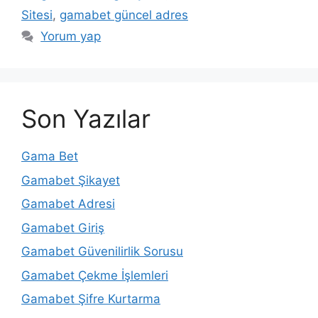
Sitesi
,
gamabet güncel adres
Yorum yap
Son Yazılar
Gama Bet
Gamabet Şikayet
Gamabet Adresi
Gamabet Giriş
Gamabet Güvenilirlik Sorusu
Gamabet Çekme İşlemleri
Gamabet Şifre Kurtarma