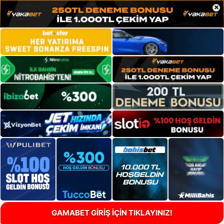
×
GAMABET GİRİŞ İÇİN TIKLAYINIZ!