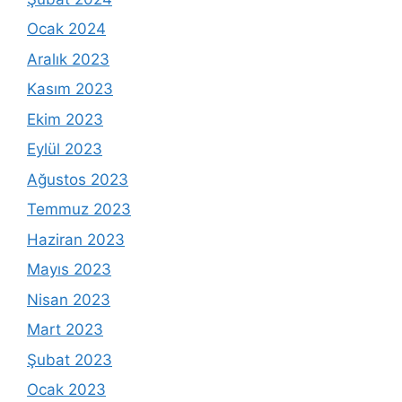
Ocak 2024
Aralık 2023
Kasım 2023
Ekim 2023
Eylül 2023
Ağustos 2023
Temmuz 2023
Haziran 2023
Mayıs 2023
Nisan 2023
Mart 2023
Şubat 2023
Ocak 2023