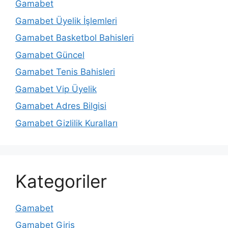
Gamabet
Gamabet Üyelik İşlemleri
Gamabet Basketbol Bahisleri
Gamabet Güncel
Gamabet Tenis Bahisleri
Gamabet Vip Üyelik
Gamabet Adres Bilgisi
Gamabet Gizlilik Kuralları
Kategoriler
Gamabet
Gamabet Giriş