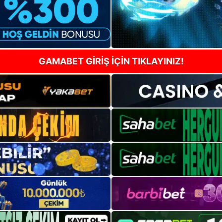
GAMABET GİRİŞ İÇİN TIKLAYINIZ!