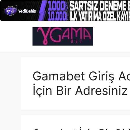
İçeriğe
atla
Gamabet Giriş Ad
İçin Bir Adresiniz