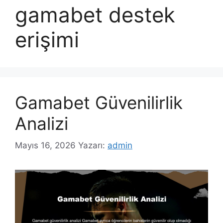
gamabet destek
erişimi
Gamabet Güvenilirlik
Analizi
Mayıs 16, 2026
Yazarı:
admin