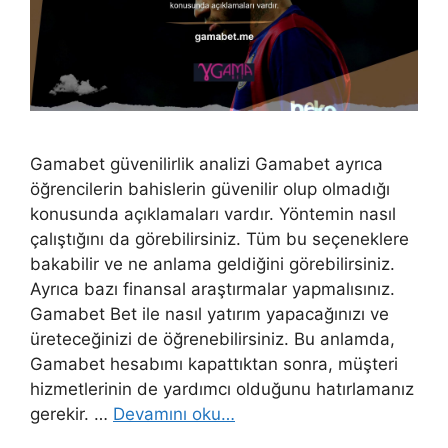
Gamabet güvenilirlik analizi Gamabet ayrıca
öğrencilerin bahislerin güvenilir olup olmadığı
konusunda açıklamaları vardır. Yöntemin nasıl
çalıştığını da görebilirsiniz. Tüm bu seçeneklere
bakabilir ve ne anlama geldiğini görebilirsiniz.
Ayrıca bazı finansal araştırmalar yapmalısınız.
Gamabet Bet ile nasıl yatırım yapacağınızı ve
üreteceğinizi de öğrenebilirsiniz. Bu anlamda,
Gamabet hesabımı kapattıktan sonra, müşteri
hizmetlerinin de yardımcı olduğunu hatırlamanız
gerekir. …
Devamını oku…