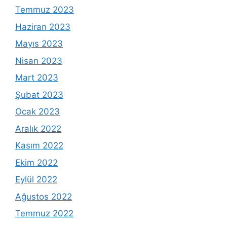
Temmuz 2023
Haziran 2023
Mayıs 2023
Nisan 2023
Mart 2023
Şubat 2023
Ocak 2023
Aralık 2022
Kasım 2022
Ekim 2022
Eylül 2022
Ağustos 2022
Temmuz 2022