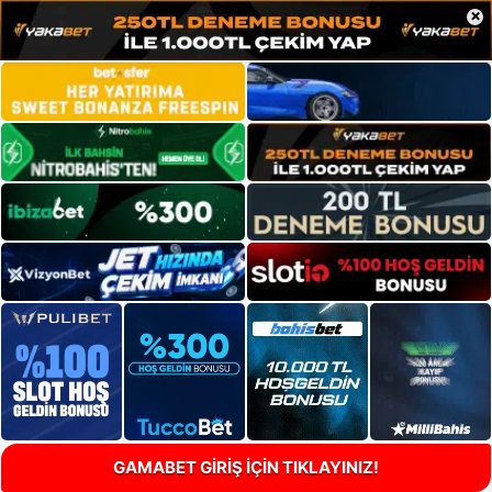
×
GAMABET GİRİŞ İÇİN TIKLAYINIZ!